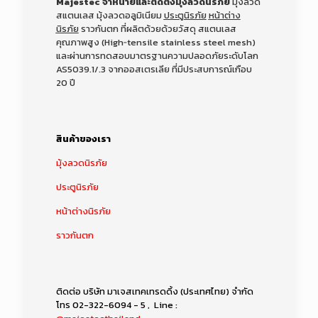
Majestec จำหน่ายและติดตั้งมุ้งลวดนิรภัย
มุ้งลวด
สแตนเลส มุ้งลวดอลูมิเนียม
ประตูนิรภัย
หน้าต่าง
นิรภัย
ราวกันตก ที่ผลิตด้วยด้วยวัสดุ สแตนเลส
คุณภาพสูง (High‑tensile stainless steel mesh)
และผ่านการทดสอบมาตรฐานความปลอดภัยระดับโลก
AS5039.1/.3 จากออสเตรเลีย
ที่มีประสบการณ์เกือบ
20 ปี
สินค้าของเรา
มุ้งลวดนิรภัย
ประตูนิรภัย
หน้าต่างนิรภัย
ราวกันตก
ติดต่อ บริษัท มาเจสเทคเทรดดิ้ง (ประเทศไทย) จำกัด
โทร
02-322-6094 - 5
, Line :