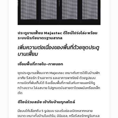
ประตูบานเฟี้ยม Majestec ดีไซน์โปร่งโล่ง พร้อม
ระบบนิรภัยมาตรฐานสากล
เพิ่มความต่อเนื่องของพื้นที่ด้วยชุดประตู
บานเฟี้ยม
เชื่อมพื้นที่ภายใน–ภายนอก
ชุดประตูบานเฟี้ยมจาก Majestec เหมาะกับการใช้ในบ้านพัก
อาศัย รีสอร์ท ร้านอาหาร และอาคารพาณิชย์ ด้วยรูปแบบ
การเปิดที่พับเก็บได้ จึงเชื่อมพื้นที่ภายในกับภายนอกให้ดู
กว้างขวาง โล่งสบาย ไม่ถูกบดบังสายตาโดยผนังหรือเหล็ก
ดัด
ดีไซน์ร่วมสมัย เข้ากับบ้านทุกสไตล์
มีแบบให้เลือกถึง 5 รูปแบบ รองรับช่องเปิดหลากหลาย
ขนาด เหมาะทั้งบ้านโมเดิร์น, มินิมอล, หรือรีสอร์ทหรูริมทะเล