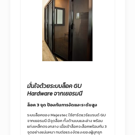
มั่นใจด้วยระบบล็อค GU
Hardware จากเยอรมนี
ล็อค 3 จุด ป้องกันการงัดแงะระดับสูง
ระบบล็อคของ Majestec ใช้ฮาร์ดแวร์แบรนด์ GU
จากเยอรมนี มีจุดล็อค ทั้งด้านบนและล่าง พร้อม
แท่งเหล็กตรงกลาง เมื่อเข้าล็อคจะล็อคพร้อมกัน 3
จุดอย่างแน่นหนา ทนต่อแรงงัดแงะของผู้บุกรุก