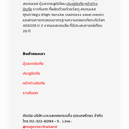
สแตนเลส มุ้งลวดอลูมิเนียม
ประตูนิรภัย
หน้าต่าง
นิรภัย
ราวกันตก ที่ผลิตด้วยด้วยวัสดุ สแตนเลส
คุณภาพสูง (High‑tensile stainless steel mesh)
และผ่านการทดสอบมาตรฐานความปลอดภัยระดับโลก
AS5039.1/.3 จากออสเตรเลีย
ที่มีประสบการณ์เกือบ
20 ปี
สินค้าของเรา
มุ้งลวดนิรภัย
ประตูนิรภัย
หน้าต่างนิรภัย
ราวกันตก
ติดต่อ บริษัท มาเจสเทคเทรดดิ้ง (ประเทศไทย) จำกัด
โทร
02-322-6094 - 5
, Line :
@majestecthailand