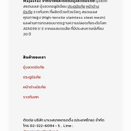
Majestec จำหน่ายและติดตั้งมุ้งลวดนิรภัย
มุ้งลวด
สแตนเลส มุ้งลวดอลูมิเนียม
ประตูนิรภัย
หน้าต่าง
นิรภัย
ราวกันตก ที่ผลิตด้วยด้วยวัสดุ สแตนเลส
คุณภาพสูง (High‑tensile stainless steel mesh)
และผ่านการทดสอบมาตรฐานความปลอดภัยระดับโลก
AS5039.1/.3 จากออสเตรเลีย
ที่มีประสบการณ์เกือบ
20 ปี
สินค้าของเรา
มุ้งลวดนิรภัย
ประตูนิรภัย
หน้าต่างนิรภัย
ราวกันตก
ติดต่อ บริษัท มาเจสเทคเทรดดิ้ง (ประเทศไทย) จำกัด
โทร
02-322-6094 - 5
, Line :