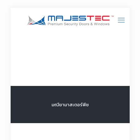
มณียามาสเตอร์พีช