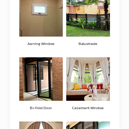
Awning Window
Balustrade
Bi-Fold Door
Casement Window