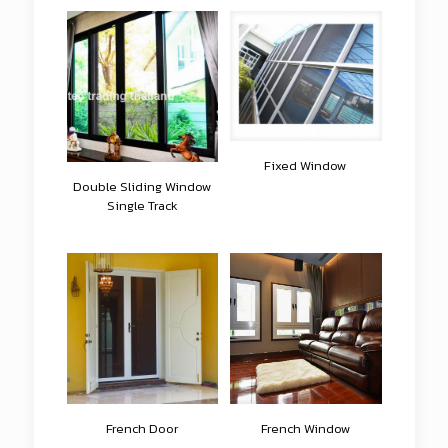
Fixed Window
Double Sliding Window
Single Track
French Door
French Window