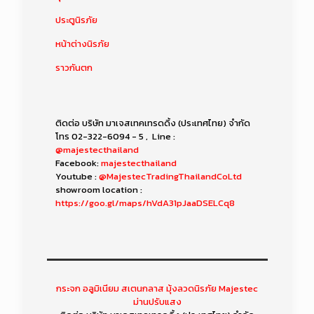
ประตูนิรภัย
หน้าต่างนิรภัย
ราวกันตก
ติดต่อ บริษัท มาเจสเทคเทรดดิ้ง (ประเทศไทย) จำกัด
โทร
02-322-6094 - 5
, Line :
@majestecthailand
Facebook:
majestecthailand
Youtube :
@MajestecTradingThailandCoLtd
showroom location :
https://goo.gl/maps/hVdA31pJaaDSELCq8
กระจก อลูมิเนียม สเตนกลาส มุ้งลวดนิรภัย Majestec
ม่านปรับแสง